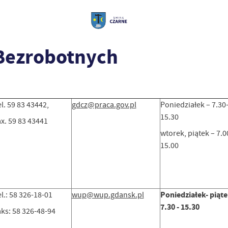
Bezrobotnych
l. 59 83 43442,
gdcz@praca.gov.pl
Poniedziałek – 7.30
15.30
x. 59 83 43441
wtorek, piątek – 7.0
15.00
Poniedziałek- piąt
l.: 58 326-18-01
wup@wup.gdansk.pl
7.30 - 15.30
aks: 58 326-48-94