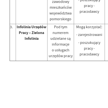
zawodowy
pracy -
mieszkańców
pracodawcy
województwa
pomorskiego
Infolinia Urzędów
3.
Pod tym
Mogą korzystać:
Pracy – Zielona
numerem
- zarejestrowani
Infolinia
udzielane są
- poszukujący
informacje
pracy -
o usługach
pracodawcy
urzędów pracy