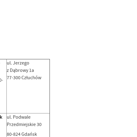
-
ul. Jerzego
z Dąbrowy 1a
77-300 Człuchów
0-
ek
ul. Podwale
Przedmiejskie 30
80-824 Gdańsk