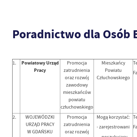
Poradnictwo dla Osób 
Powiatowy Urząd
1.
Promocja
Mieszkańcy
Te
Pracy
zatrudnienia
Powiatu
Fa
oraz rozwój
Człuchowskiego
zawodowy
mieszkańców
powiatu
człuchowskiego
2.
WOJEWÓDZKI
Promocja
Mogą korzystać:
Te
URZĄD PRACY
zatrudnienia
- zarejestrowani
F
W GDAŃSKU
oraz rozwój
- poszukujący