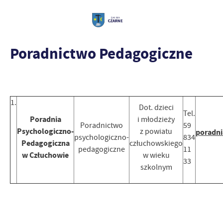
Poradnictwo Pedagogiczne
1.
Dot. dzieci
Tel.
Poradnia
i młodzieży
Poradnictwo
59
Psychologiczno-
z powiatu
poradni
psychologiczno-
834
Pedagogiczna
człuchowskiego
pedagogiczne
11
w Człuchowie
w wieku
33
szkolnym