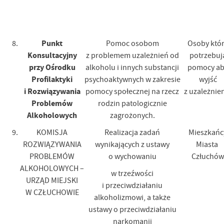
Punkt
8.
Pomoc osobom
Osoby któ
Konsultacyjny
z problemem uzależnień od
potrzebuj
przy Ośrodku
alkoholu i innych substancji
pomocy ab
Profilaktyki
psychoaktywnych w zakresie
wyjść
i Rozwiązywania
pomocy społecznej na rzecz
z uzależnie
Problemów
rodzin patologicznie
Alkoholowych
zagrożonych.
9.
KOMISJA
Realizacja zadań
Mieszkańc
ROZWIĄZYWANIA
wynikających z ustawy
Miasta
PROBLEMÓW
o wychowaniu
Człuchów
ALKOHOLOWYCH –
w trzeźwości
URZĄD MIEJSKI
i przeciwdziałaniu
W CZŁUCHOWIE
alkoholizmowi, a także
ustawy o przeciwdziałaniu
narkomanii