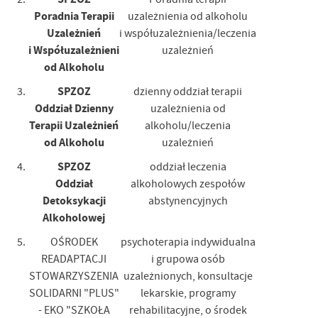
Poradnia Terapii
uzależnienia od alkoholu
Uzależnień
i współuzależnienia/leczenia
i Współuzależnieni
uzależnień
od Alkoholu
SPZOZ
3.
dzienny oddział terapii
Oddział Dzienny
uzależnienia od
Terapii Uzależnień
alkoholu/leczenia
od Alkoholu
uzależnień
SPZOZ
4.
oddział leczenia
Oddział
alkoholowych zespołów
Detoksykacji
abstynencyjnych
Alkoholowej
5.
OŚRODEK
psychoterapia indywidualna
READAPTACJI
i grupowa osób
STOWARZYSZENIA
uzależnionych, konsultacje
SOLIDARNI "PLUS"
lekarskie, programy
- EKO "SZKOŁA
rehabilitacyjne, o środek