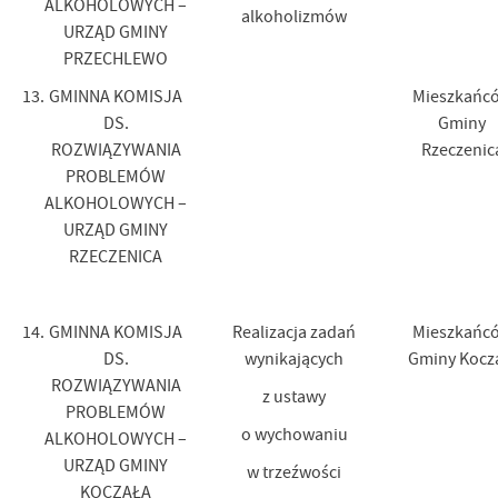
ALKOHOLOWYCH –
alkoholizmów
URZĄD GMINY
PRZECHLEWO
13.
GMINNA KOMISJA
Mieszkańc
DS.
Gminy
ROZWIĄZYWANIA
Rzeczenic
PROBLEMÓW
ALKOHOLOWYCH –
URZĄD GMINY
RZECZENICA
14.
GMINNA KOMISJA
Realizacja zadań
Mieszkańc
DS.
wynikających
Gminy Kocz
ROZWIĄZYWANIA
z ustawy
PROBLEMÓW
o wychowaniu
ALKOHOLOWYCH –
URZĄD GMINY
w trzeźwości
KOCZAŁA