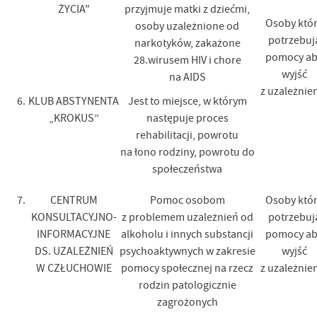
ŻYCIA"
przyjmuje matki z dziećmi,
Osoby któ
osoby uzależnione od
potrzebuj
narkotyków, zakażone
pomocy ab
28.wirusem HIV i chore
wyjść
na AIDS
z uzależnie
6.
KLUB ABSTYNENTA
Jest to miejsce, w którym
„KROKUS”
następuje proces
rehabilitacji, powrotu
na łono rodziny, powrotu do
społeczeństwa
7.
CENTRUM
Pomoc osobom
Osoby któ
KONSULTACYJNO-
z problemem uzależnień od
potrzebuj
INFORMACYJNE
alkoholu i innych substancji
pomocy ab
DS. UZALEŻNIEŃ
psychoaktywnych w zakresie
wyjść
W CZŁUCHOWIE
pomocy społecznej na rzecz
z uzależnie
rodzin patologicznie
zagrożonych