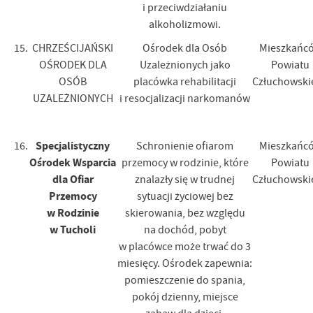
i przeciwdziałaniu
alkoholizmowi.
15.
CHRZEŚCIJAŃSKI
Ośrodek dla Osób
Mieszkańc
OŚRODEK DLA
Uzależnionych jako
Powiatu
OSÓB
placówka rehabilitacji
Człuchowski
UZALEŻNIONYCH
i resocjalizacji narkomanów
Specjalistyczny
16.
Schronienie ofiarom
Mieszkańc
Ośrodek Wsparcia
przemocy w rodzinie, które
Powiatu
dla Ofiar
znalazły się w trudnej
Człuchowski
Przemocy
sytuacji życiowej bez
w Rodzinie
skierowania, bez względu
w Tucholi
na dochód, pobyt
w placówce może trwać do 3
miesięcy. Ośrodek zapewnia:
pomieszczenie do spania,
pokój dzienny, miejsce