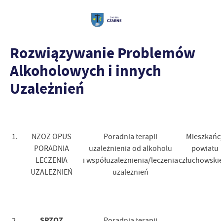
Rozwiązywanie Problemów
Alkoholowych i innych
Uzależnień
1.
NZOZ OPUS
Poradnia terapii
Mieszkańc
PORADNIA
uzależnienia od alkoholu
powiatu
LECZENIA
i współuzależnienia/leczenia
człuchowski
UZALEŻNIEŃ
uzależnień
SPZOZ
2.
Poradnia terapii