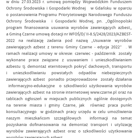
w dniu 27.03.2023 r. umową pomiędzy Wojewódzkim Funduszem
Ochrony Środowiska i Gospodarki Wodnej w Gdańsku w oparciu
o postanowienia Programu Priorytetowego Narodowego Funduszu
Ochrony Środowiska i Gospodarki Wodnej, pn. „Ogólnopolski
program finansowania usuwania wyrobów zawierających azbest„
a Gminą Czarne umową dotacji nr WFOŚ/D/ II-8.S/2428/2023/AZBEST-
2022 na realizację zadania pod nazwą „Usuwanie wyrobów
zawierających azbest z terenu Gminy Czarne - edycja 2022” . W
ramach realizacji umowy w okresie: czerwiec - październik zostały
wykonane prace związane z usuwaniem i unieszkodliwianiem
azbestu tj. demontaż eternitowych pokryć dachowych, transportu
i unieszkodliwianiu powstałych odpadów niebezpiecznych
zawierających azbest ponadto przeprowadzone zostały działania
informacyjno-edukacyjne o szkodliwości użytkowania wyrobów
zawierających azbest na stronie internetowej www.czarne.pl oraz na
tablicach ogłoszeń w miejscach publicznych ogólnie dostępnych
na terenie miasta i gminy Czarne, jak również praca punkt
konsultacyjnego w godzinach pracy urzędu w celu umożliwienia
naszym mieszkańcom szczegółowych informacji na temat
pozyskania dofinansowania na demontaż transport i utylizację
wyrobów zawierających azbest oraz o szkodliwości użytkowania
wyrobów zawierających azbest.