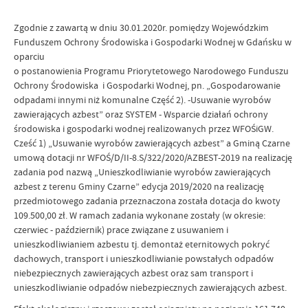
Zgodnie z zawartą w dniu 30.01.2020r. pomiędzy Wojewódzkim
Funduszem Ochrony Środowiska i Gospodarki Wodnej w Gdańsku w
oparciu
o postanowienia Programu Priorytetowego Narodowego Funduszu
Ochrony Środowiska i Gospodarki Wodnej, pn. „Gospodarowanie
odpadami innymi niż komunalne Część 2). -Usuwanie wyrobów
zawierających azbest” oraz SYSTEM - Wsparcie działań ochrony
środowiska i gospodarki wodnej realizowanych przez WFOŚiGW.
Cześć 1) „Usuwanie wyrobów zawierających azbest” a Gminą Czarne
umową dotacji nr WFOŚ/D/II-8.S/322/2020/AZBEST-2019 na realizację
zadania pod nazwą „Unieszkodliwianie wyrobów zawierających
azbest z terenu Gminy Czarne” edycja 2019/2020 na realizację
przedmiotowego zadania przeznaczona została dotacja do kwoty
109.500,00 zł. W ramach zadania wykonane zostały (w okresie:
czerwiec - październik) prace związane z usuwaniem i
unieszkodliwianiem azbestu tj. demontaż eternitowych pokryć
dachowych, transport i unieszkodliwianie powstałych odpadów
niebezpiecznych zawierających azbest oraz sam transport i
unieszkodliwianie odpadów niebezpiecznych zawierających azbest.