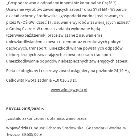
„Gospodarowanie odpadami innymi niż komunalne Część 2). -
Usuwanie wyrobów zawierających azbest” oraz SYSTEM - Wsparcie
działań ochrony środowiska i gospodarki wodnej realizowanych
przez WFOŚiGW. Cześć 1) „Usuwanie wyrobów zawierających azbest”
a Gminą Czarne. W ramach zadania wykonane będą
(czerwiec/październik) prace związane z usuwaniem i
unieszkodliwianiem azbestu tj. demontaż eternitowych pokryć
dachowych, transport i unieszkodliwianie powstałych odpadów
niebezpiecznych zawierających azbest oraz sam transport i
unieszkodliwianie odpadów niebezpiecznych zawierających azbest.
Efekt ekologiczny i rzeczowy został osiągnięty na poziomie 24,19 Mg.
Całkowita kwota zadania –10 016,38 zł.
www.wfosigw.gda.pl
EDYCJA 2019/2020 r.
, zostało zakończone i dofinansowane przez:
Wojewódzki Fundusz Ochrony Środowiska i Gospodarki Wodnej w
kwocie 89.535,00 zł;