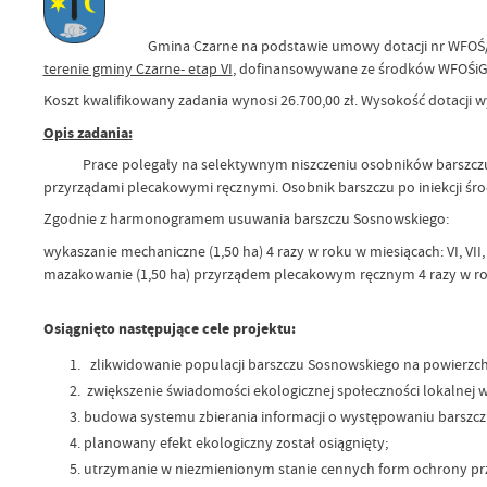
Gmina Czarne na podstawie umowy dotacji nr WFOŚ/D/II-8
terenie gminy Czarne- etap VI
, dofinansowywane ze środków WFOŚiG
Koszt kwalifikowany zadania wynosi 26.700,00 zł. Wysokość dotacji w
Opis zadania:
Prace polegały na selektywnym niszczeniu osobników barszczu Sos
przyrządami plecakowymi ręcznymi. Osobnik barszczu po iniekcji śr
Zgodnie z harmonogramem usuwania barszczu Sosnowskiego:
wykaszanie mechaniczne (1,50 ha) 4 razy w roku w miesiącach: VI, VII, VI
mazakowanie (1,50 ha) przyrządem plecakowym ręcznym 4 razy w roku w 
Osiągnięto następujące cele projektu:
zlikwidowanie populacji barszczu Sosnowskiego na powierzchn
zwiększenie świadomości ekologicznej społeczności lokalnej 
budowa systemu zbierania informacji o występowaniu barszcz
planowany efekt ekologiczny został osiągnięty;
utrzymanie w niezmienionym stanie cennych form ochrony prz