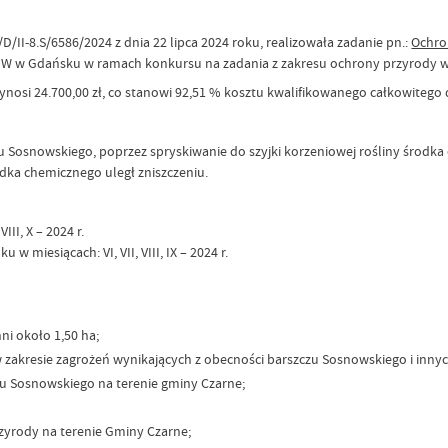
.S/6586/2024 z dnia 22 lipca 2024 roku, realizowała zadanie pn.:
Ochro
W w Gdańsku w ramach konkursu na zadania z zakresu ochrony przyrody w
ynosi 24.700,00 zł, co stanowi 92,51 % kosztu kwalifikowanego całkowitego 
nowskiego, poprzez spryskiwanie do szyjki korzeniowej rośliny środka c
odka chemicznego uległ zniszczeniu.
II, X – 2024 r.
miesiącach: VI, VII, VIII, IX – 2024 r.
i około 1,50 ha;
w zakresie zagrożeń wynikających z obecności barszczu Sosnowskiego i inn
u Sosnowskiego na terenie gminy Czarne;
yrody na terenie Gminy Czarne;